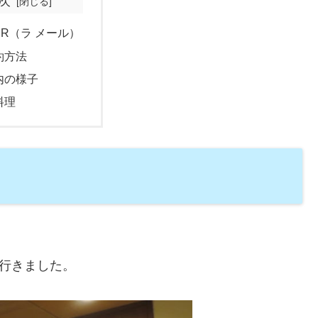
次
MER（ラ メール）
約方法
内の様子
料理
に行きました。