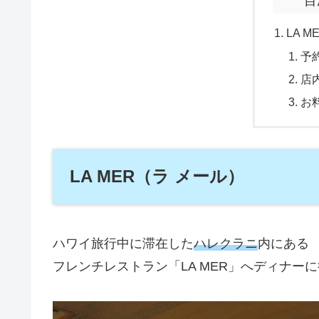
目
LA 
予
店
お
LA MER（ラ メール）
ハワイ旅行中に滞在した
ハレクラニ
内にある
フレンチレストラン「LA MER」へディナー