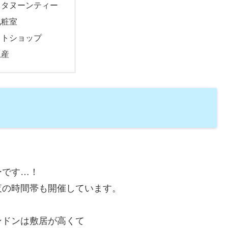
フタヌーンティー
化粧室
フトショップ
土産
ーです…！
夜の時間帯も開催しています。
ンドンは敷居が高くて