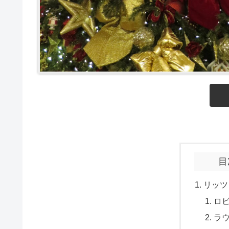
目
リッツ
ロ
ラ