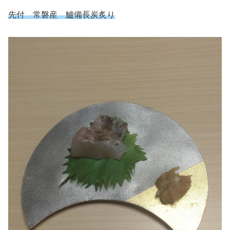
先付 常磐産 鱸備長炭炙り