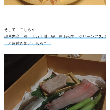
そして、こちらが
瀬戸内産 鱧、四万十川 鰻、黒毛和牛、グリーンアスパ
ラと皮付き姫とうもろこし