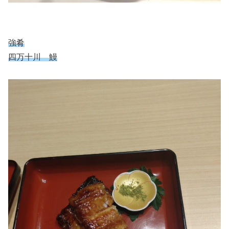
強肴
四万十川 鰻